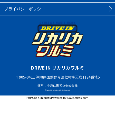
プライバシーポリシー
DRIVE IN リカリカワルミ
〒905-0411 沖縄県国頭郡今帰仁村字天底1124番地5
運営：今帰仁来てね株式会社
© Nakijin Kitene Co.,Ltd. All Rights Reserved.
PHP Code Snippets
Powered By :
XYZScripts.com