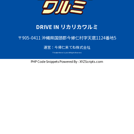
DRIVE IN リカリカワルミ
〒905-0411 沖縄県国頭郡今帰仁村字天底1124番地5
運営：今帰仁来てね株式会社
© Nakijin Kitene Co.,Ltd. All Rights Reserved.
PHP Code Snippets
Powered By :
XYZScripts.com