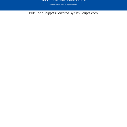
© Nakijin Kitene Co.,Ltd. All Rights Reserved.
PHP Code Snippets
Powered By :
XYZScripts.com