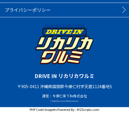
プライバシーポリシー
DRIVE IN リカリカワルミ
〒905-0411 沖縄県国頭郡今帰仁村字天底1124番地5
運営：今帰仁来てね株式会社
© Nakijin Kitene Co.,Ltd. All Rights Reserved.
PHP Code Snippets
Powered By :
XYZScripts.com