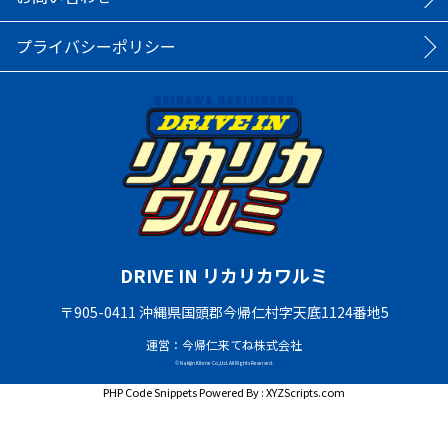
プライバシーポリシー
DRIVE IN リカリカワルミ
〒905-0411 沖縄県国頭郡今帰仁村字天底1124番地5
運営：今帰仁来てね株式会社
© Nakijin Kitene Co.,Ltd. All Rights Reserved.
PHP Code Snippets
Powered By :
XYZScripts.com