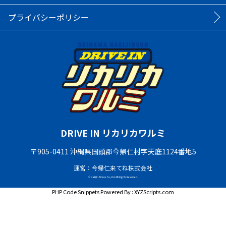
プライバシーポリシー
DRIVE IN リカリカワルミ
〒905-0411 沖縄県国頭郡今帰仁村字天底1124番地5
運営：今帰仁来てね株式会社
© Nakijin Kitene Co.,Ltd. All Rights Reserved.
PHP Code Snippets
Powered By :
XYZScripts.com