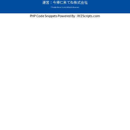
運営：今帰仁来てね株式会社
© Nakijin Kitene Co.,Ltd. All Rights Reserved.
PHP Code Snippets
Powered By :
XYZScripts.com