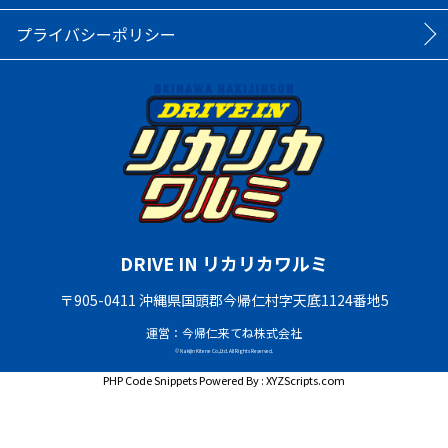
プライバシーポリシー
DRIVE IN リカリカワルミ
〒905-0411 沖縄県国頭郡今帰仁村字天底1124番地5
運営：今帰仁来てね株式会社
© Nakijin Kitene Co.,Ltd. All Rights Reserved.
PHP Code Snippets
Powered By :
XYZScripts.com