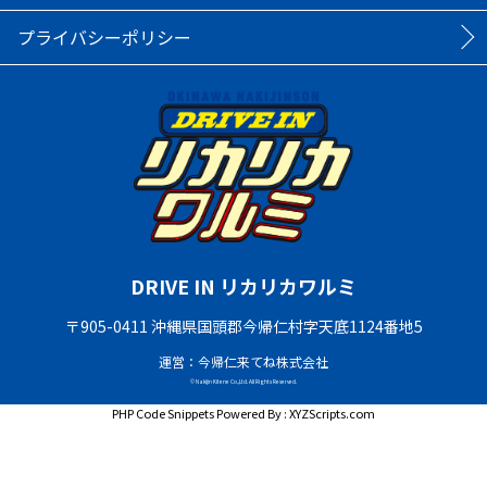
プライバシーポリシー
DRIVE IN リカリカワルミ
〒905-0411 沖縄県国頭郡今帰仁村字天底1124番地5
運営：今帰仁来てね株式会社
© Nakijin Kitene Co.,Ltd. All Rights Reserved.
PHP Code Snippets
Powered By :
XYZScripts.com