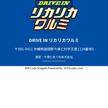
DRIVE IN リカリカワルミ
〒905-0411 沖縄県国頭郡今帰仁村字天底1124番地5
運営：今帰仁来てね株式会社
© Nakijin Kitene Co.,Ltd. All Rights Reserved.
PHP Code Snippets
Powered By :
XYZScripts.com