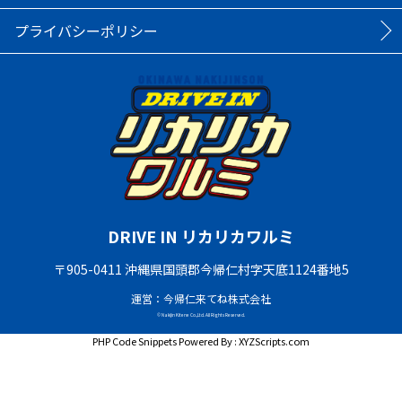
プライバシーポリシー
DRIVE IN リカリカワルミ
〒905-0411 沖縄県国頭郡今帰仁村字天底1124番地5
運営：今帰仁来てね株式会社
© Nakijin Kitene Co.,Ltd. All Rights Reserved.
PHP Code Snippets
Powered By :
XYZScripts.com