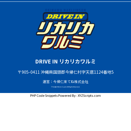
DRIVE IN リカリカワルミ
〒905-0411 沖縄県国頭郡今帰仁村字天底1124番地5
運営：今帰仁来てね株式会社
© Nakijin Kitene Co.,Ltd. All Rights Reserved.
PHP Code Snippets
Powered By :
XYZScripts.com