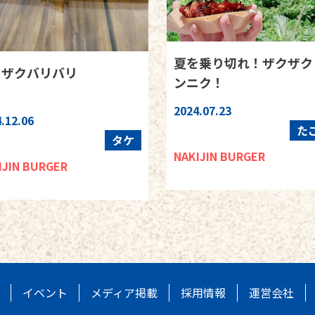
夏を乗り切れ！ザクザク
クザクバリバリ
ンニク！
2024.07.23
.12.06
た
タケ
NAKIJIN BURGER
IJIN BURGER
イベント
メディア掲載
採用情報
運営会社