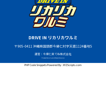
DRIVE IN リカリカワルミ
〒905-0411 沖縄県国頭郡今帰仁村字天底1124番地5
運営：今帰仁来てね株式会社
© Nakijin Kitene Co.,Ltd. All Rights Reserved.
PHP Code Snippets
Powered By :
XYZScripts.com