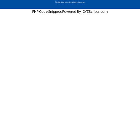
© Nakijin Kitene Co.,Ltd. All Rights Reserved.
PHP Code Snippets
Powered By :
XYZScripts.com