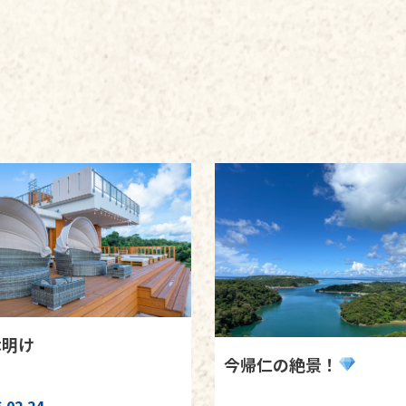
休明け
今帰仁の絶景！