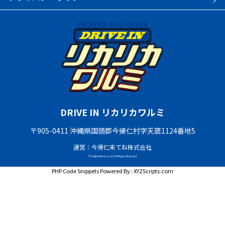
DRIVE IN リカリカワルミ
〒905-0411 沖縄県国頭郡今帰仁村字天底1124番地5
運営：今帰仁来てね株式会社
© Nakijin Kitene Co.,Ltd. All Rights Reserved.
PHP Code Snippets
Powered By :
XYZScripts.com