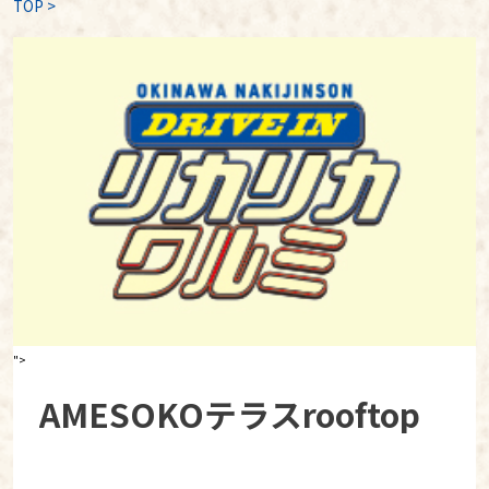
TOP
>
">
AMESOKOテラスrooftop