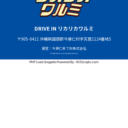
DRIVE IN リカリカワルミ
〒905-0411 沖縄県国頭郡今帰仁村字天底1124番地5
運営：今帰仁来てね株式会社
© Nakijin Kitene Co.,Ltd. All Rights Reserved.
PHP Code Snippets
Powered By :
XYZScripts.com