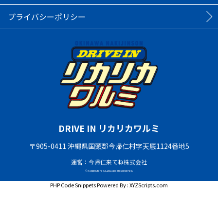
プライバシーポリシー
DRIVE IN リカリカワルミ
〒905-0411 沖縄県国頭郡今帰仁村字天底1124番地5
運営：今帰仁来てね株式会社
© Nakijin Kitene Co.,Ltd. All Rights Reserved.
PHP Code Snippets
Powered By :
XYZScripts.com