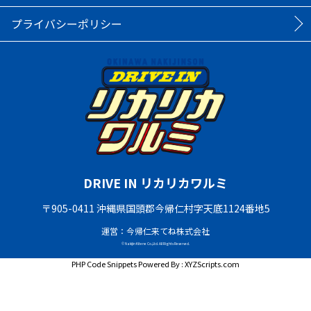
プライバシーポリシー
DRIVE IN リカリカワルミ
〒905-0411 沖縄県国頭郡今帰仁村字天底1124番地5
運営：今帰仁来てね株式会社
© Nakijin Kitene Co.,Ltd. All Rights Reserved.
PHP Code Snippets
Powered By :
XYZScripts.com