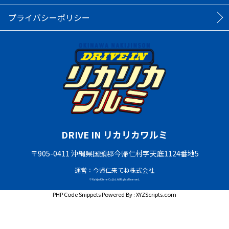
プライバシーポリシー
DRIVE IN リカリカワルミ
〒905-0411 沖縄県国頭郡今帰仁村字天底1124番地5
運営：今帰仁来てね株式会社
© Nakijin Kitene Co.,Ltd. All Rights Reserved.
PHP Code Snippets
Powered By :
XYZScripts.com