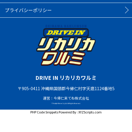
プライバシーポリシー
DRIVE IN リカリカワルミ
〒905-0411 沖縄県国頭郡今帰仁村字天底1124番地5
運営：今帰仁来てね株式会社
© Nakijin Kitene Co.,Ltd. All Rights Reserved.
PHP Code Snippets
Powered By :
XYZScripts.com