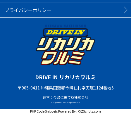
プライバシーポリシー
DRIVE IN リカリカワルミ
〒905-0411 沖縄県国頭郡今帰仁村字天底1124番地5
運営：今帰仁来てね株式会社
© Nakijin Kitene Co.,Ltd. All Rights Reserved.
PHP Code Snippets
Powered By :
XYZScripts.com