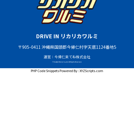
DRIVE IN リカリカワルミ
〒905-0411 沖縄県国頭郡今帰仁村字天底1124番地5
運営：今帰仁来てね株式会社
© Nakijin Kitene Co.,Ltd. All Rights Reserved.
PHP Code Snippets
Powered By :
XYZScripts.com