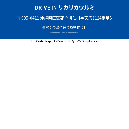
DRIVE IN リカリカワルミ
〒905-0411 沖縄県国頭郡今帰仁村字天底1124番地5
運営：今帰仁来てね株式会社
© Nakijin Kitene Co.,Ltd. All Rights Reserved.
PHP Code Snippets
Powered By :
XYZScripts.com