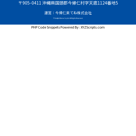
〒905-0411 沖縄県国頭郡今帰仁村字天底1124番地5
運営：今帰仁来てね株式会社
© Nakijin Kitene Co.,Ltd. All Rights Reserved.
PHP Code Snippets
Powered By :
XYZScripts.com