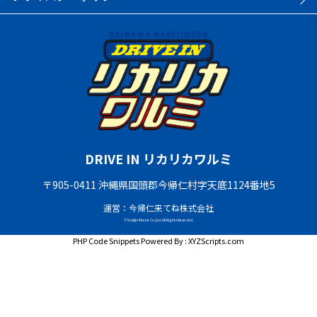
DRIVE IN リカリカワルミ
〒905-0411 沖縄県国頭郡今帰仁村字天底1124番地5
運営：今帰仁来てね株式会社
© Nakijin Kitene Co.,Ltd. All Rights Reserved.
PHP Code Snippets
Powered By :
XYZScripts.com