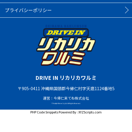
プライバシーポリシー
DRIVE IN リカリカワルミ
〒905-0411 沖縄県国頭郡今帰仁村字天底1124番地5
運営：今帰仁来てね株式会社
© Nakijin Kitene Co.,Ltd. All Rights Reserved.
PHP Code Snippets
Powered By :
XYZScripts.com