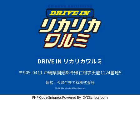
DRIVE IN リカリカワルミ
〒905-0411 沖縄県国頭郡今帰仁村字天底1124番地5
運営：今帰仁来てね株式会社
© Nakijin Kitene Co.,Ltd. All Rights Reserved.
PHP Code Snippets
Powered By :
XYZScripts.com