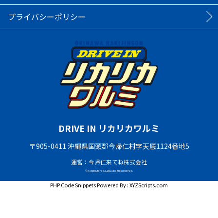
プライバシーポリシー
DRIVE IN リカリカワルミ
〒905-0411 沖縄県国頭郡今帰仁村字天底1124番地5
運営：今帰仁来てね株式会社
© Nakijin Kitene Co.,Ltd. All Rights Reserved.
PHP Code Snippets
Powered By :
XYZScripts.com