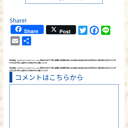
Share!
Twitter
Faceb
Lin
Share
Post
Email
共
有
Warning
: Undefined variable $aria_req in
/home/c4277801/public_html/rikarika-warumi.com/wp-content/themes/rikarika (2022:12:07
4:55)_before_update/comments.php
on line
8
Warning
: Undefined variable $aria_req in
/home/c4277801/public_html/rikarika-warumi.com/wp-content/themes/rikarika (2022:12:07
4:55)_before_update/comments.php
on line
10
コメントはこちらから