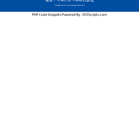
© Nakijin Kitene Co.,Ltd. All Rights Reserved.
PHP Code Snippets
Powered By :
XYZScripts.com