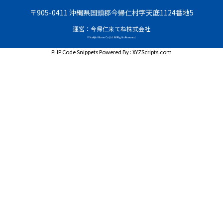
〒905-0411 沖縄県国頭郡今帰仁村字天底1124番地5
運営：今帰仁来てね株式会社
© Nakijin Kitene Co.,Ltd. All Rights Reserved.
PHP Code Snippets
Powered By :
XYZScripts.com