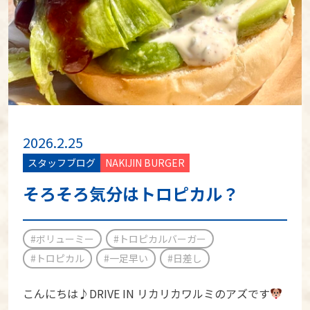
2026.2.25
スタッフブログ
NAKIJIN BURGER
そろそろ気分はトロピカル？
#ボリューミー
#トロピカルバーガー
#トロピカル
#一足早い
#日差し
こんにちは♪DRIVE IN リカリカワルミのアズです