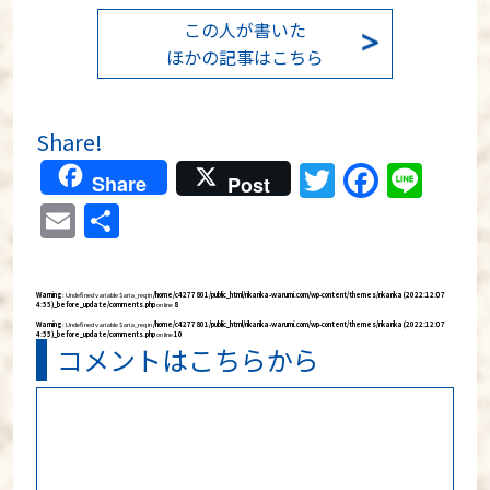
この人が書いた
ほかの記事はこちら
Share!
Twitter
Faceb
Lin
Share
Post
Email
共
有
Warning
: Undefined variable $aria_req in
/home/c4277801/public_html/rikarika-warumi.com/wp-content/themes/rikarika (2022:12:07
4:55)_before_update/comments.php
on line
8
Warning
: Undefined variable $aria_req in
/home/c4277801/public_html/rikarika-warumi.com/wp-content/themes/rikarika (2022:12:07
4:55)_before_update/comments.php
on line
10
コメントはこちらから