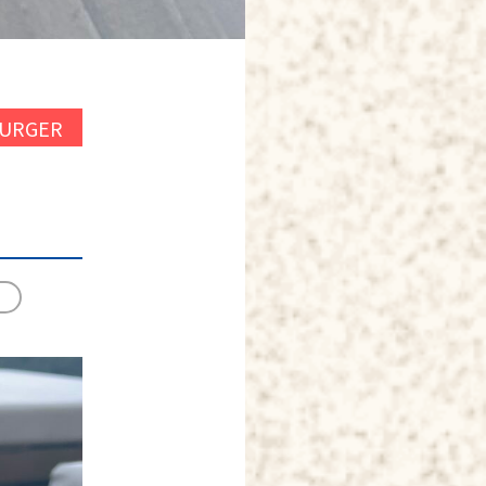
BURGER
？