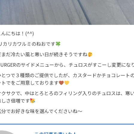
んにちは！(^^)
IN リカリカワルミのねおです
だまだ冷たい風と寒い日が続きそうですね
IN BURGERのサイドメニューから、チュロスがすこーし変更にな
ひとつで３種類のご提供でしたが、カスタードかチョコレート
ットでをご用意しております
サクサクで、中はとろとろのフィリング入りのチュロスは、寒
味しさ倍増です
気分でお好きな味を選んでくださいね〜