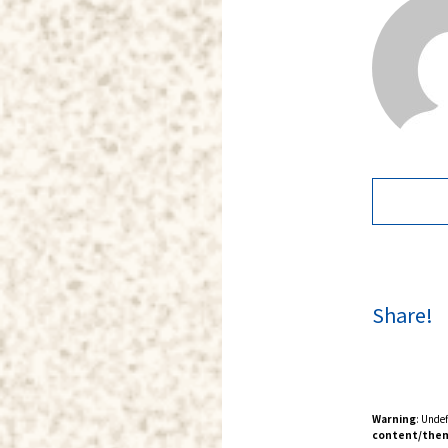
Share!
Warning
: Unde
content/them