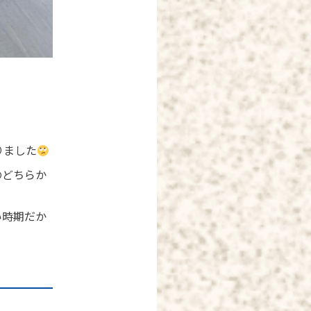
りました
のどちらか
い時期だか