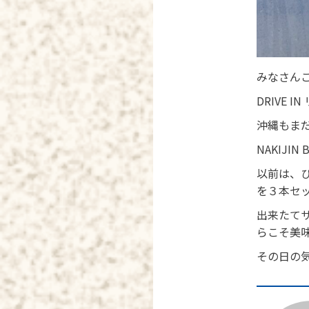
みなさんこ
DRIVE 
沖縄もま
NAKIJ
以前は、
を３本セ
出来たて
らこそ美
その日の