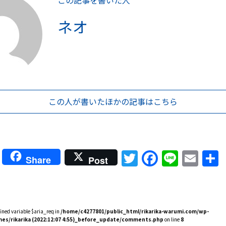
この記事を書いた人
ネオ
この人が書いた
ほかの記事はこちら
Twitter
Faceboo
Line
Ema
Share
Post
fined variable $aria_req in
/home/c4277801/public_html/rikarika-warumi.com/wp-
es/rikarika (2022:12:07 4:55)_before_update/comments.php
on line
8