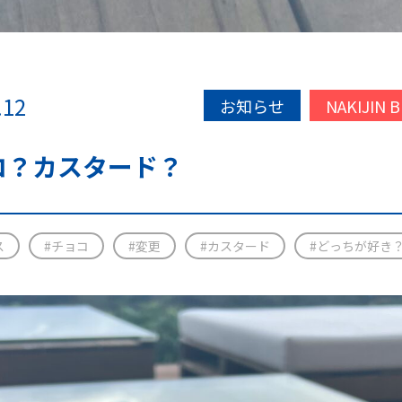
.12
お知らせ
NAKIJIN 
コ？カスタード？
ス
#チョコ
#変更
#カスタード
#どっちが好き