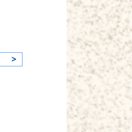
k
il
共
有