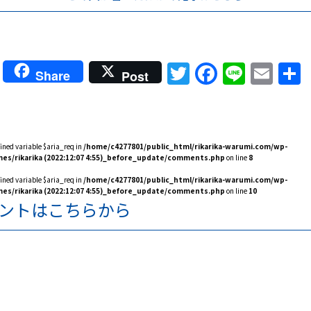
Twitter
Faceboo
Line
Ema
Share
Post
fined variable $aria_req in
/home/c4277801/public_html/rikarika-warumi.com/wp-
es/rikarika (2022:12:07 4:55)_before_update/comments.php
on line
8
fined variable $aria_req in
/home/c4277801/public_html/rikarika-warumi.com/wp-
es/rikarika (2022:12:07 4:55)_before_update/comments.php
on line
10
ントはこちらから