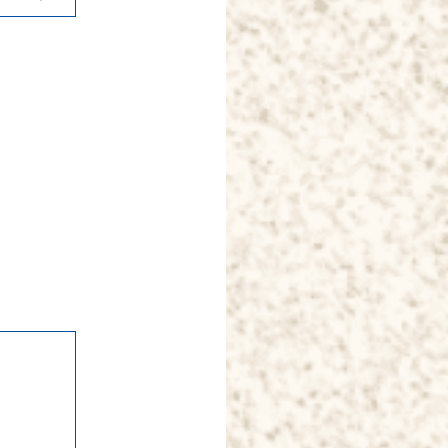
k
il
共
有