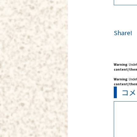
Share!
Warning
: Unde
content/them
Warning
: Unde
content/them
コメ