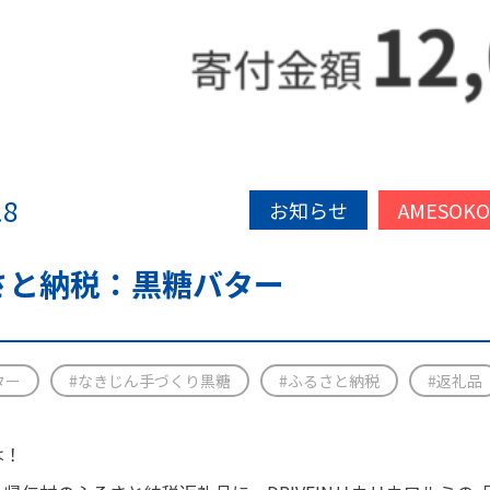
.8
お知らせ
AMESOK
さと納税：黒糖バター
ター
#なきじん手づくり黒糖
#ふるさと納税
#返礼品
は！