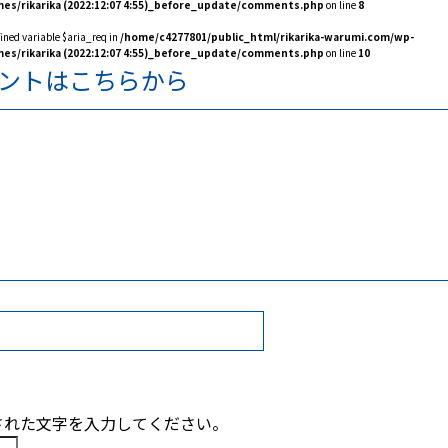
es/rikarika (2022:12:07 4:55)_before_update/comments.php
on line
8
fined variable $aria_req in
/home/c4277801/public_html/rikarika-warumi.com/wp-
es/rikarika (2022:12:07 4:55)_before_update/comments.php
on line
10
ントはこちらから
された文字を入力してください。