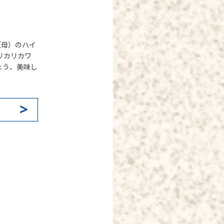
（母）のハイ
リカリカワ
ょう、美味し
k
il
共
有