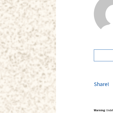
Share!
Warning
: Unde