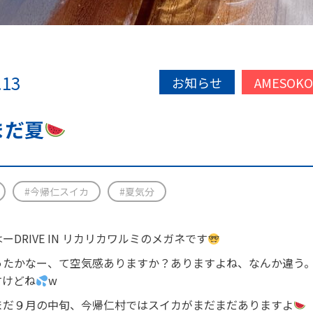
.13
お知らせ
AMESOK
まだ夏
#今帰仁スイカ
#夏気分
ーDRIVE IN リカリカワルミのメガネです
ったかなー、て空気感ありますか？ありますよね、なんか違う
すけどね
w
まだ９月の中旬、今帰仁村ではスイカがまだまだありますよ