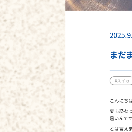
2025.9
まだ
#スイカ
こんにちは
夏も終わ
暑いんで
とは言え