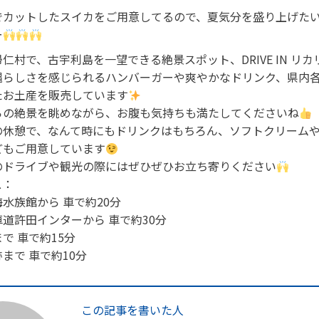
でカットしたスイカをご用意してるので、夏気分を盛り上げた
ー
仁村で、古宇利島を一望できる絶景スポット、DRIVE IN リ
縄らしさを感じられるハンバーガーや爽やかなドリンク、県内
たお土産を販売しています
らの絶景を眺めながら、お腹も気持ちも満たしてくださいね
の休憩で、なんて時にもドリンクはもちろん、ソフトクリーム
どもご用意しています
のドライブや観光の際にはぜひぜひお立ち寄りください
ス：
水族館から 車で約20分
道許田インターから 車で約30分
で 車で約15分
まで 車で約10分
この記事を書いた人