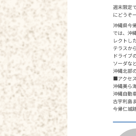
週末限定
にどうぞ
沖縄県今帰
では、沖
レクトし
テラスか
ドライブ
ソーダな
沖縄北部
■アクセ
沖縄美ら海
沖縄自動車
古宇利島ま
今帰仁城跡