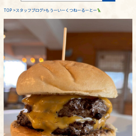
TOP
>
スタッフブログ
>もうーいーくつねーるーとー