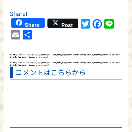
Share!
Twitter
Faceb
Lin
Share
Post
Email
共
有
Warning
: Undefined variable $aria_req in
/home/c4277801/public_html/rikarika-warumi.com/wp-content/themes/rikarika (2022:12:07
4:55)_before_update/comments.php
on line
8
Warning
: Undefined variable $aria_req in
/home/c4277801/public_html/rikarika-warumi.com/wp-content/themes/rikarika (2022:12:07
4:55)_before_update/comments.php
on line
10
コメントはこちらから