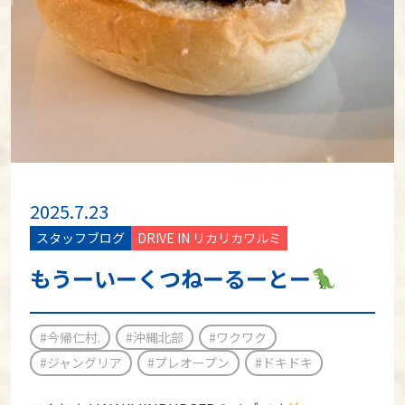
2025.7.23
スタッフブログ
DRIVE IN リカリカワルミ
もうーいーくつねーるーとー
#今帰仁村.
#沖縄北部
#ワクワク
#ジャングリア
#プレオープン
#ドキドキ