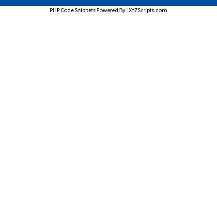
PHP Code Snippets
Powered By :
XYZScripts.com