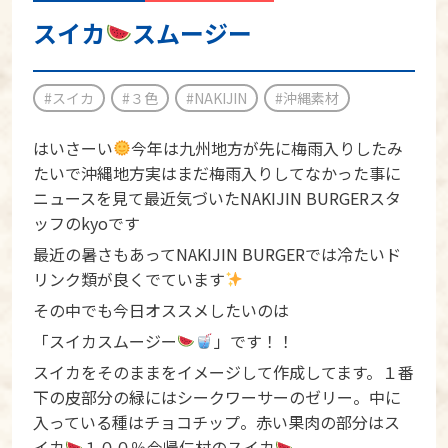
スイカ
スムージー
#スイカ
#３色
#NAKIJIN
#沖縄素材
はいさーい
今年は九州地方が先に梅雨入りしたみ
たいで沖縄地方実はまだ梅雨入りしてなかった事に
ニュースを見て最近気づいたNAKIJIN BURGERスタ
ッフのkyoです
最近の暑さもあってNAKIJIN BURGERでは冷たいド
リンク類が良くでています
その中でも今日オススメしたいのは
「スイカスムージー
」です！！
スイカをそのままをイメージして作成してます。１番
下の皮部分の緑にはシークワーサーのゼリー。中に
入っている種はチョコチップ。赤い果肉の部分はス
イカ
１００％今帰仁村のスイカ
。