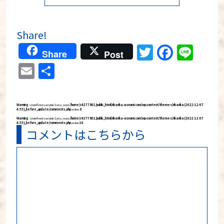
Share!
Twitter
Faceb
Lin
Share
Post
Email
共
有
Warning
: Undefined variable $aria_req in
/home/c4277801/public_html/rikarika-warumi.com/wp-content/themes/rikarika (2022:12:07
4:55)_before_update/comments.php
on line
8
Warning
: Undefined variable $aria_req in
/home/c4277801/public_html/rikarika-warumi.com/wp-content/themes/rikarika (2022:12:07
4:55)_before_update/comments.php
on line
10
コメントはこちらから