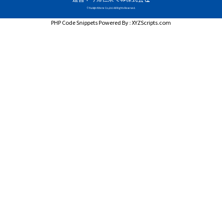
© Nakijin Kitene Co.,Ltd. All Rights Reserved.
PHP Code Snippets
Powered By :
XYZScripts.com