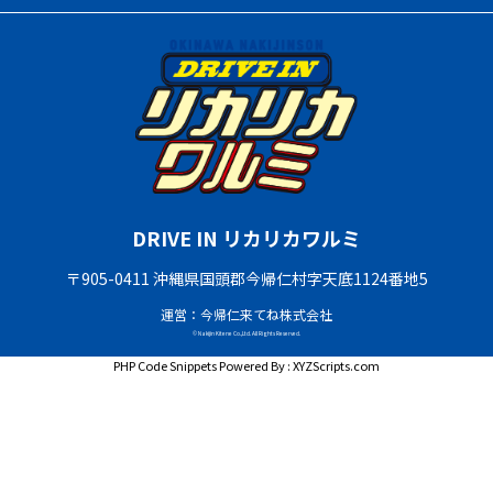
DRIVE IN リカリカワルミ
〒905-0411 沖縄県国頭郡今帰仁村字天底1124番地5
運営：今帰仁来てね株式会社
© Nakijin Kitene Co.,Ltd. All Rights Reserved.
PHP Code Snippets
Powered By :
XYZScripts.com