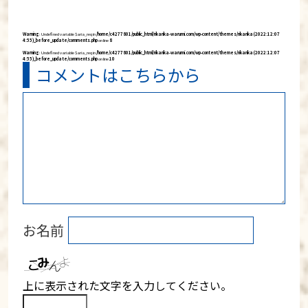
有
Warning
: Undefined variable $aria_req in
/home/c4277801/public_html/rikarika-warumi.com/wp-content/themes/rikarika (2022:12:07
4:55)_before_update/comments.php
on line
8
Warning
: Undefined variable $aria_req in
/home/c4277801/public_html/rikarika-warumi.com/wp-content/themes/rikarika (2022:12:07
4:55)_before_update/comments.php
on line
10
コメントはこちらから
お名前
上に表示された文字を入力してください。