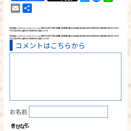
Email
共
有
Warning
: Undefined variable $aria_req in
/home/c4277801/public_html/rikarika-warumi.com/wp-content/themes/rikarika (2022:12:07
4:55)_before_update/comments.php
on line
8
Warning
: Undefined variable $aria_req in
/home/c4277801/public_html/rikarika-warumi.com/wp-content/themes/rikarika (2022:12:07
4:55)_before_update/comments.php
on line
10
コメントはこちらから
お名前