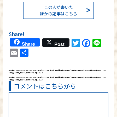
この人が書いた
ほかの記事はこちら
Share!
Twitter
Faceb
Lin
Share
Post
Email
共
有
Warning
: Undefined variable $aria_req in
/home/c4277801/public_html/rikarika-warumi.com/wp-content/themes/rikarika (2022:12:07
4:55)_before_update/comments.php
on line
8
Warning
: Undefined variable $aria_req in
/home/c4277801/public_html/rikarika-warumi.com/wp-content/themes/rikarika (2022:12:07
4:55)_before_update/comments.php
on line
10
コメントはこちらから