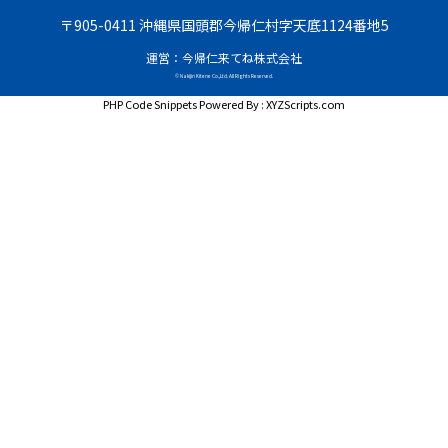
〒905-0411 沖縄県国頭郡今帰仁村字天底1124番地5
運営：今帰仁来てね株式会社
© Nakijin Kitene Co.,Ltd. All Rights Reserved.
PHP Code Snippets
Powered By :
XYZScripts.com