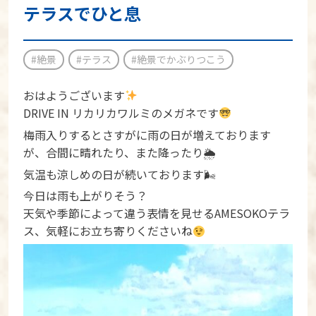
テラスでひと息
#絶景
#テラス
#絶景でかぶりつこう
おはようございます
DRIVE IN リカリカワルミのメガネです
梅雨入りするとさすがに雨の日が増えております
が、合間に晴れたり、また降ったり🌦
気温も涼しめの日が続いております🌬
今日は雨も上がりそう？
天気や季節によって違う表情を見せるAMESOKOテラ
ス、気軽にお立ち寄りくださいね