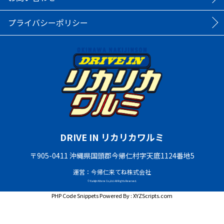
プライバシーポリシー
DRIVE IN リカリカワルミ
〒905-0411 沖縄県国頭郡今帰仁村字天底1124番地5
運営：今帰仁来てね株式会社
© Nakijin Kitene Co.,Ltd. All Rights Reserved.
PHP Code Snippets
Powered By :
XYZScripts.com