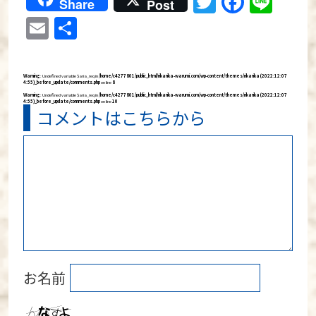
Twitter
Faceb
Lin
Share
Post
Email
共
有
Warning
: Undefined variable $aria_req in
/home/c4277801/public_html/rikarika-warumi.com/wp-content/themes/rikarika (2022:12:07
4:55)_before_update/comments.php
on line
8
Warning
: Undefined variable $aria_req in
/home/c4277801/public_html/rikarika-warumi.com/wp-content/themes/rikarika (2022:12:07
4:55)_before_update/comments.php
on line
10
コメントはこちらから
お名前