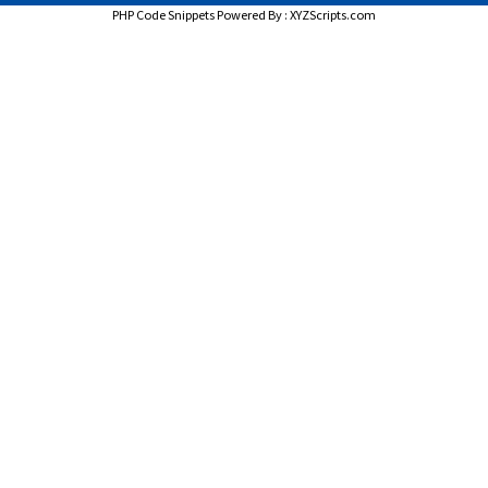
PHP Code Snippets
Powered By :
XYZScripts.com