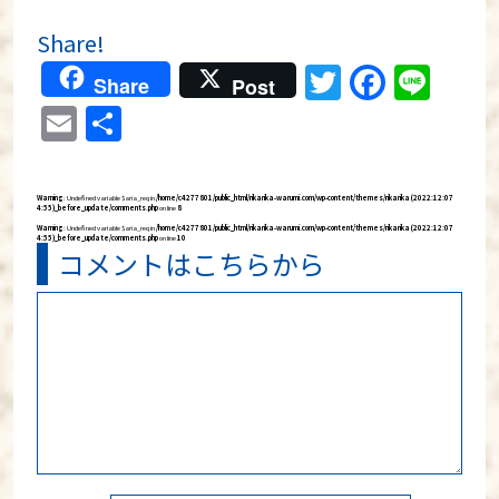
Share!
Twitter
Faceb
Lin
Share
Post
Email
共
有
Warning
: Undefined variable $aria_req in
/home/c4277801/public_html/rikarika-warumi.com/wp-content/themes/rikarika (2022:12:07
4:55)_before_update/comments.php
on line
8
Warning
: Undefined variable $aria_req in
/home/c4277801/public_html/rikarika-warumi.com/wp-content/themes/rikarika (2022:12:07
4:55)_before_update/comments.php
on line
10
コメントはこちらから