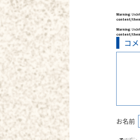
Warning
: Unde
content/them
Warning
: Unde
content/them
コメ
お名前