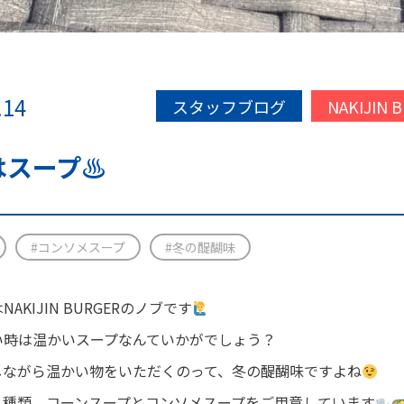
.14
スタッフブログ
NAKIJIN 
はスープ♨
#コンソメスープ
#冬の醍醐味
AKIJIN BURGERのノブです
い時は温かいスープなんていかがでしょう？
しながら温かい物をいただくのって、冬の醍醐味ですよね
２種類、コーンスープとコンソメスープをご用意しています