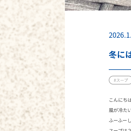
2026.1
冬に
#スープ
こんにちはN
風が冷た
ふーふー
スープは