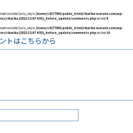
fined variable $aria_req in
/home/c4277801/public_html/rikarika-warumi.com/wp-
es/rikarika (2022:12:07 4:55)_before_update/comments.php
on line
8
fined variable $aria_req in
/home/c4277801/public_html/rikarika-warumi.com/wp-
es/rikarika (2022:12:07 4:55)_before_update/comments.php
on line
10
ントはこちらから