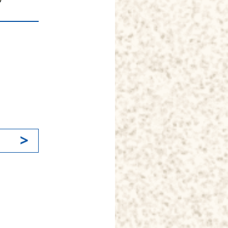
k
il
共
有