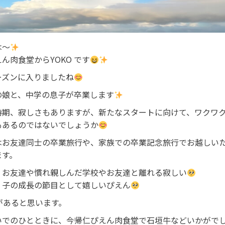
は〜
ん肉食堂からYOKO です
ーズンに入りましたね
の娘と、中学の息子が卒業します
時期、寂しさもありますが、新たなスタートに向けて、ワクワ
もあるのではないでしょうか
はお友達同士の卒業旅行や、家族での卒業記念旅行でお越しい
ます。
、お友達や慣れ親しんだ学校やお友達と離れる寂しい
、子の成長の節目として嬉しいぴえん
があると思います。
いでのひとときに、今帰仁ぴえん肉食堂で石垣牛などいかがで