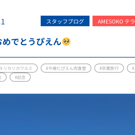
.1
スタッフブログ
AMESOKO テラ
おめでとうぴえん
 IN リカリカワルミ
#今帰仁ぴえん肉食堂
#卒業旅行
念
#記念