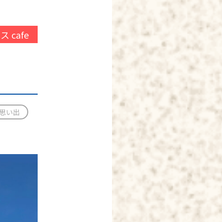
ス cafe
#思い出