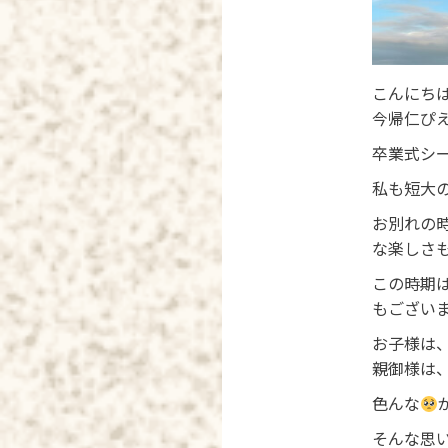
こんにち
今帰仁ぴえ
卒業式シ
私も短大
お別れの
な楽しさ
この時期
もござい
お子様は
親御様は
色んな
そんな思