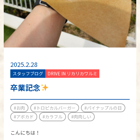
2025.2.28
スタッフブログ
DRIVE IN リカリカワルミ
卒業記念
#お肉
#トロピカルバーガー
#パイナップルの日
#アボカド
#カラフル
#肉肉しい
こんにちは！