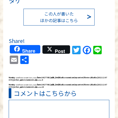
タケ
この人が書いた
ほかの記事はこちら
Share!
Twitter
Faceb
Lin
Share
Post
Email
共
有
Warning
: Undefined variable $aria_req in
/home/c4277801/public_html/rikarika-warumi.com/wp-content/themes/rikarika (2022:12:07
4:55)_before_update/comments.php
on line
8
Warning
: Undefined variable $aria_req in
/home/c4277801/public_html/rikarika-warumi.com/wp-content/themes/rikarika (2022:12:07
4:55)_before_update/comments.php
on line
10
コメントはこちらから