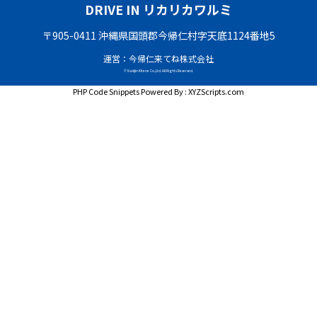
DRIVE IN リカリカワルミ
〒905-0411 沖縄県国頭郡今帰仁村字天底1124番地5
運営：今帰仁来てね株式会社
© Nakijin Kitene Co.,Ltd. All Rights Reserved.
PHP Code Snippets
Powered By :
XYZScripts.com