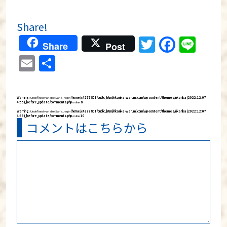
Share!
Twitter
Faceb
Lin
Share
Post
Email
共
有
Warning
: Undefined variable $aria_req in
/home/c4277801/public_html/rikarika-warumi.com/wp-content/themes/rikarika (2022:12:07
4:55)_before_update/comments.php
on line
8
Warning
: Undefined variable $aria_req in
/home/c4277801/public_html/rikarika-warumi.com/wp-content/themes/rikarika (2022:12:07
4:55)_before_update/comments.php
on line
10
コメントはこちらから