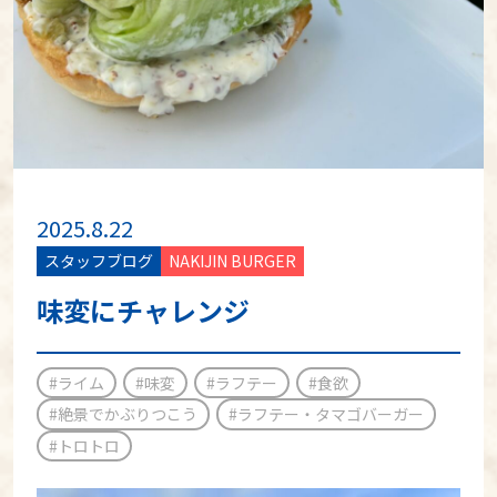
2025.8.22
スタッフブログ
NAKIJIN BURGER
味変にチャレンジ
#ライム
#味変
#ラフテー
#食欲
#絶景でかぶりつこう
#ラフテー・タマゴバーガー
#トロトロ