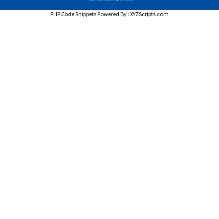
PHP Code Snippets
Powered By :
XYZScripts.com