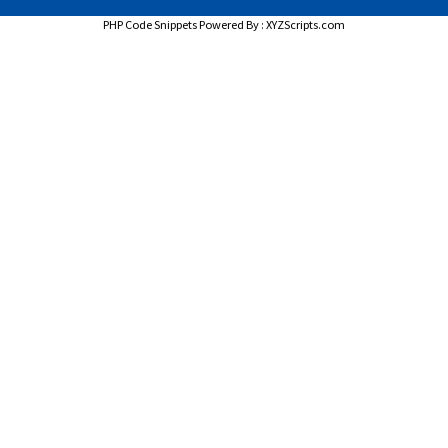
PHP Code Snippets
Powered By :
XYZScripts.com