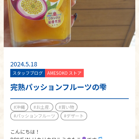
2024.5.18
スタッフブログ
AMESOKO ストア
完熟パッションフルーツの雫
#沖縄
#お土産.
#買い物
#パッションフルーツ
#デザート
こんにちは！