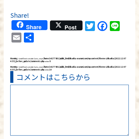
Share!
Twitter
Faceb
Lin
Share
Post
Email
共
有
Warning
: Undefined variable $aria_req in
/home/c4277801/public_html/rikarika-warumi.com/wp-content/themes/rikarika (2022:12:07
4:55)_before_update/comments.php
on line
8
Warning
: Undefined variable $aria_req in
/home/c4277801/public_html/rikarika-warumi.com/wp-content/themes/rikarika (2022:12:07
4:55)_before_update/comments.php
on line
10
コメントはこちらから