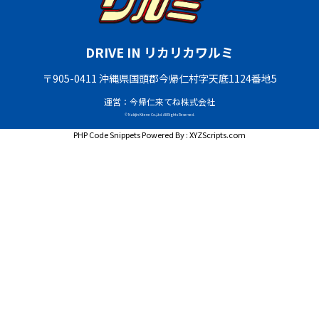
DRIVE IN リカリカワルミ
〒905-0411 沖縄県国頭郡今帰仁村字天底1124番地5
運営：今帰仁来てね株式会社
© Nakijin Kitene Co.,Ltd. All Rights Reserved.
PHP Code Snippets
Powered By :
XYZScripts.com