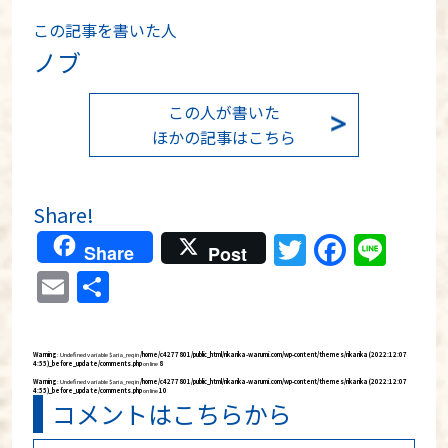
この記事を書いた人
ノブ
この人が書いた
ほかの記事はこちら
Share!
Twitter
Faceb
Lin
Share
Post
Email
共
有
Warning
: Undefined variable $aria_req in
/home/c4277801/public_html/rikarika-warumi.com/wp-content/themes/rikarika (2022:12:07
4:55)_before_update/comments.php
on line
8
Warning
: Undefined variable $aria_req in
/home/c4277801/public_html/rikarika-warumi.com/wp-content/themes/rikarika (2022:12:07
4:55)_before_update/comments.php
on line
10
コメントはこちらから