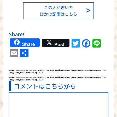
この人が書いた
ほかの記事はこちら
Share!
Twitter
Faceb
Lin
Share
Post
Email
共
有
Warning
: Undefined variable $aria_req in
/home/c4277801/public_html/rikarika-warumi.com/wp-content/themes/rikarika (2022:12:07
4:55)_before_update/comments.php
on line
8
Warning
: Undefined variable $aria_req in
/home/c4277801/public_html/rikarika-warumi.com/wp-content/themes/rikarika (2022:12:07
4:55)_before_update/comments.php
on line
10
コメントはこちらから