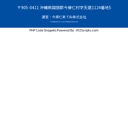
〒905-0411 沖縄県国頭郡今帰仁村字天底1124番地5
運営：今帰仁来てね株式会社
© Nakijin Kitene Co.,Ltd. All Rights Reserved.
PHP Code Snippets
Powered By :
XYZScripts.com