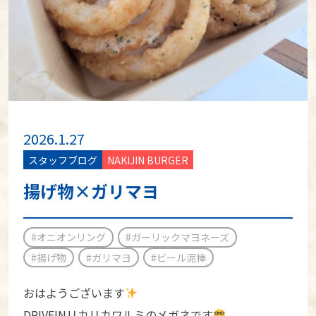
2026.1.27
スタッフブログ
NAKIJIN BURGER
揚げ物×ガリマヨ
#オニオンリング
#ガーリックマヨネーズ
#揚げ物
#ガリマヨ
#ビール泥棒
おはようございます
DRIVEINリカリカワルミのメガネです