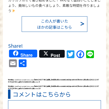
ょう、美味しいもの食べましょう、素敵な時間を作りましょ
う
この人が書いた
ほかの記事はこちら
Share!
Twitter
Faceb
Lin
Share
Post
Email
共
有
Warning
: Undefined variable $aria_req in
/home/c4277801/public_html/rikarika-warumi.com/wp-content/themes/rikarika (2022:12:07
4:55)_before_update/comments.php
on line
8
Warning
: Undefined variable $aria_req in
/home/c4277801/public_html/rikarika-warumi.com/wp-content/themes/rikarika (2022:12:07
4:55)_before_update/comments.php
on line
10
コメントはこちらから