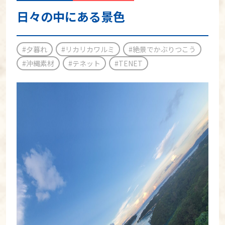
日々の中にある景色
#夕暮れ
#リカリカワルミ
#絶景でかぶりつこう
#沖縄素材
#テネット
#TENET