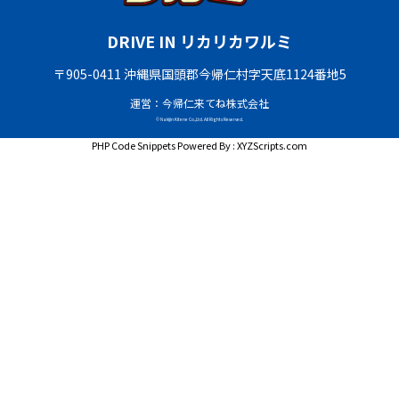
DRIVE IN リカリカワルミ
〒905-0411 沖縄県国頭郡今帰仁村字天底1124番地5
運営：今帰仁来てね株式会社
© Nakijin Kitene Co.,Ltd. All Rights Reserved.
PHP Code Snippets
Powered By :
XYZScripts.com